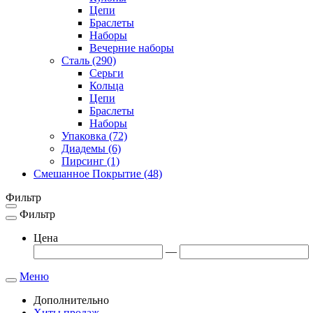
Цепи
Браслеты
Наборы
Вечерние наборы
Сталь
(290)
Серьги
Кольца
Цепи
Браслеты
Наборы
Упаковка
(72)
Диадемы
(6)
Пирсинг
(1)
Смешанное Покрытие
(48)
Фильтр
Фильтр
Toggle
navigation
Цена
—
Меню
Toggle
navigation
Дополнительно
Хиты продаж