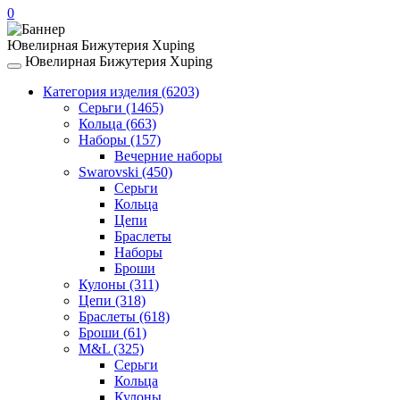
0
Ювелирная Бижутерия Xuping
Ювелирная Бижутерия Xuping
Toggle
navigation
Категория изделия
(6203)
Серьги
(1465)
Кольца
(663)
Наборы
(157)
Вечерние наборы
Swarovski
(450)
Серьги
Кольца
Цепи
Браслеты
Наборы
Броши
Кулоны
(311)
Цепи
(318)
Браслеты
(618)
Броши
(61)
M&L
(325)
Серьги
Кольца
Кулоны