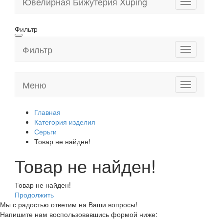
Ювелирная Бижутерия Xuping
Toggle
navigation
Фильтр
Фильтр
Toggle
navigation
Меню
Toggle
navigation
Главная
Категория изделия
Серьги
Товар не найден!
Товар не найден!
Товар не найден!
Продолжить
Мы с радостью ответим на Ваши вопросы!
Напишите нам воспользовавшись формой ниже: