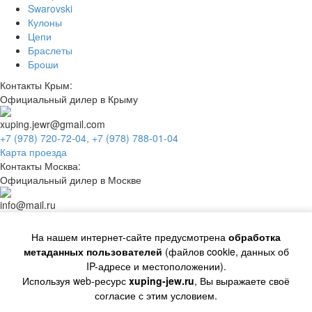
Swarovski
Кулоны
Цепи
Браслеты
Броши
Контакты Крым:
Официальный дилер в Крыму
xuping.jewr@gmail.com
+7 (978) 720-72-04,
+7 (978) 788-01-04
Карта проезда
Контакты Москва:
Официальный дилер в Москве
info@mail.ru
8 966 344-24-44,
+7 (985) 505-02-97,
+7 (985) 268-69-47
© Copiright 2018 год.
На нашем интернет-сайте предусмотрена
обработка
Все авторские права, включая смежные авторские,
метаданных пользователей
(файлов cookie, данных об
сохраняются за правообладателями
IP-адресе и местоположении).
Создание сайтов Челябинск
Создание сайтов Волжск
Используя web-ресурс
xuping-jew.ru
, Вы выражаете своё
Отправляя сообщение через любую форму на сайте, Вы
согласие с этим условием.
соглашаетесь