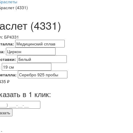
Браслеты
Браслет (4331)
аслет (4331)
л:
БР4331
еталла:
ка:
вставки:
:
металла:
435
₽
казать в 1 клик:
азать
и -