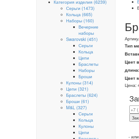
Категория изделия
(6239)
Серьги
(1473)
Кольца
(665)
Наборы
(160)
Бр
Вечерние
наборы
Артику
Swarovski
(451)
Серьги
Тип м
Кольца
Встав
Цепи
Цвет 
Браслеты
длина
Наборы
Броши
Цвет 
Кулоны
(314)
Цена:
Цепи
(321)
Браслеты
(624)
За
Броши
(61)
M&L
(327)
Серьги
Зак
Кольца
Кулоны
Цепи
- ил
Браслеты