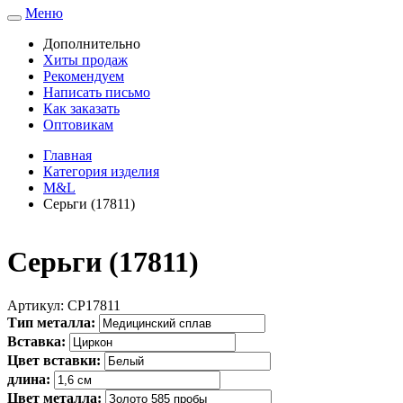
Меню
Toggle
navigation
Дополнительно
Хиты продаж
Рекомендуем
Написать письмо
Как заказать
Оптовикам
Главная
Категория изделия
M&L
Серьги (17811)
Серьги (17811)
Артикул:
СР17811
Тип металла:
Вставка:
Цвет вставки:
длина:
Цвет металла: