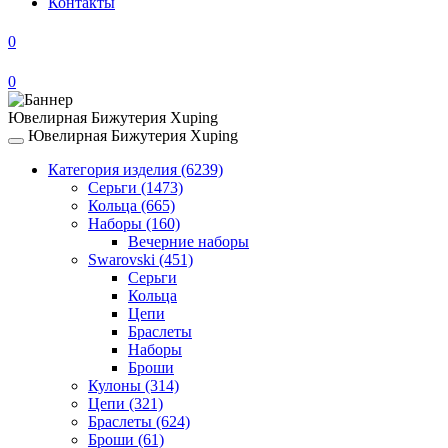
Контакты
0
0
Ювелирная Бижутерия Xuping
Ювелирная Бижутерия Xuping
Toggle
navigation
Категория изделия
(6239)
Серьги
(1473)
Кольца
(665)
Наборы
(160)
Вечерние наборы
Swarovski
(451)
Серьги
Кольца
Цепи
Браслеты
Наборы
Броши
Кулоны
(314)
Цепи
(321)
Браслеты
(624)
Броши
(61)