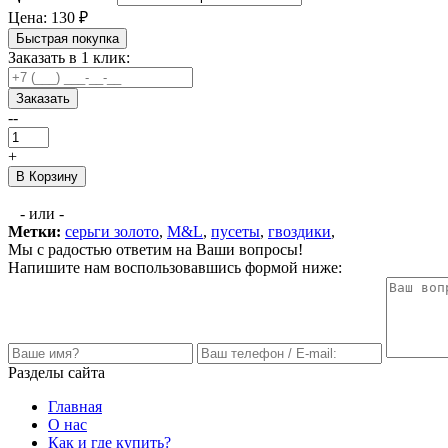
Цена:
130
₽
Быстрая покупка
Заказать в 1 клик:
Заказать
--
+
В Корзину
- или -
Метки:
серьги золото
,
M&L
,
пусеты
,
гвоздики
,
Мы с радостью ответим на Ваши вопросы!
Напишите нам воспользовавшись формой ниже:
Разделы сайта
Главная
О нас
Как и где купить?